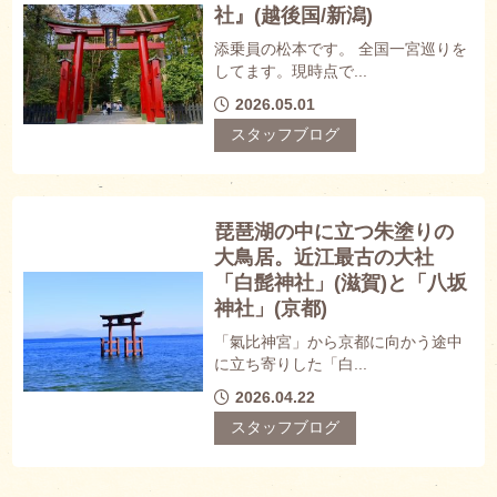
社』(越後国/新潟)
添乗員の松本です。 全国一宮巡りを
してます。現時点で...
2026.05.01
スタッフブログ
琵琶湖の中に立つ朱塗りの
大鳥居。近江最古の大社
「白髭神社」(滋賀)と「八坂
神社」(京都)
「氣比神宮」から京都に向かう途中
に立ち寄りした「白...
2026.04.22
スタッフブログ