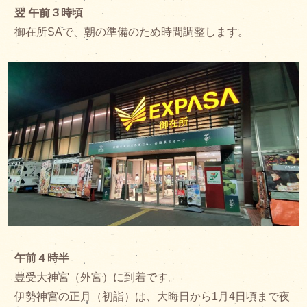
翌 午前３時頃
御在所SAで、朝の準備のため時間調整します。
午前４時半
豊受大神宮（外宮）に到着です。
伊勢神宮の正月（初詣）は、大晦日から1月4日頃まで夜