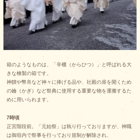
箱のようなものは、「辛櫃（からひつ）」と呼ばれる大
きな檜製の箱です。
神饌や幣帛など神々に捧げる品や、社殿の扉を開くため
の鑰（かぎ）など祭典に使用する重要な物を運搬するた
めに用いられます。
7時頃
正宮階段前。「元始祭」は執り行っておりますが、神職
は御垣内で祭事を行っており規制が解除され、