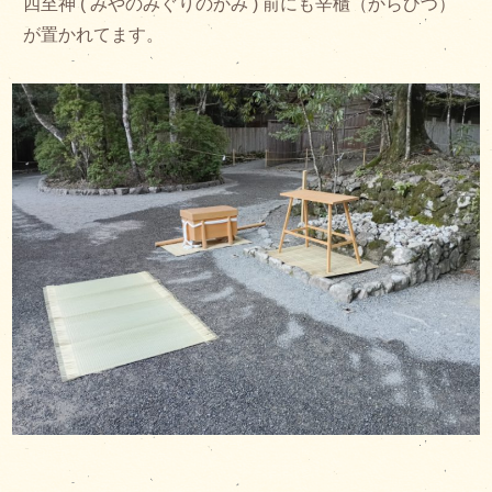
四至神 ( みやのみぐりのかみ ) 前にも辛櫃（からひつ）
が置かれてます。