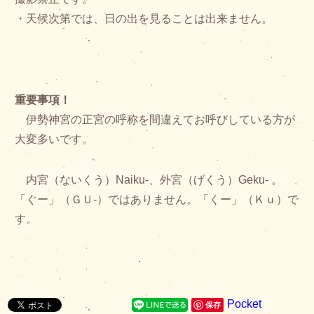
・天候次第では、日の出を見ることは出来ません。
重要事項！
伊勢神宮の正宮の呼称を間違えてお呼びしている方が
大変多いです。
内宮（ないくう）Naiku-、外宮（げくう）Geku- 。
「ぐー」（ＧＵ-）ではありません。「くー」（Ｋｕ）で
す。
Pocket
保存