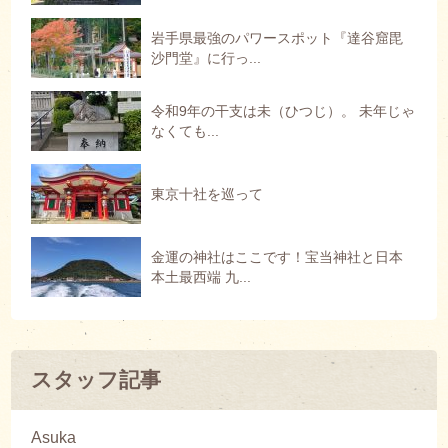
岩手県最強のパワースポット『達谷窟毘
沙門堂』に行っ...
令和9年の干支は未（ひつじ）。 未年じゃ
なくても...
東京十社を巡って
金運の神社はここです！宝当神社と日本
本土最西端 九...
スタッフ記事
Asuka