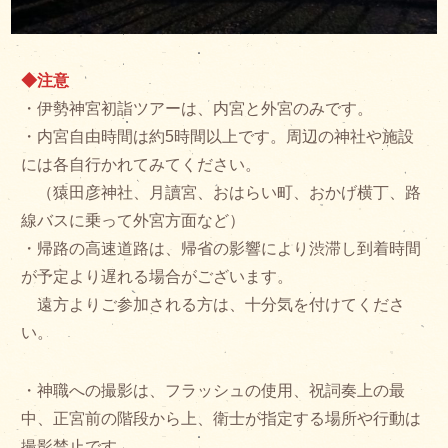
◆注意
・伊勢神宮初詣ツアーは、内宮と外宮のみです。
・内宮自由時間は約5時間以上です。周辺の神社や施設
には各自行かれてみてください。
（猿田彦神社、月讀宮、おはらい町、おかげ横丁、路
線バスに乗って外宮方面など）
・帰路の高速道路は、帰省の影響により渋滞し到着時間
が予定より遅れる場合がございます。
遠方よりご参加される方は、十分気を付けてくださ
い。
・神職への撮影は、フラッシュの使用、祝詞奏上の最
中、正宮前の階段から上、衛士が指定する場所や行動は
撮影禁止です。