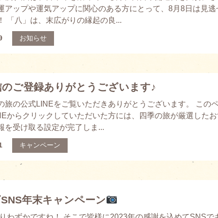
運アップや運気アップに関心のある方にとって、8月8日は見逃
 「八」は、末広がりの縁起の良...
9
お知らせ
配信のご登録ありがとうございます♪
の旅の公式LINEをご覧いただきありがとうございます。 この
INEからクリックしていただいた方には、四季の旅が厳選したお
を受け取る設定が完了しま...
1
キャンペーン
SNS年末キャンペーン
わずかですね！ そこで皆様に2023年の感謝を込めてSNSで