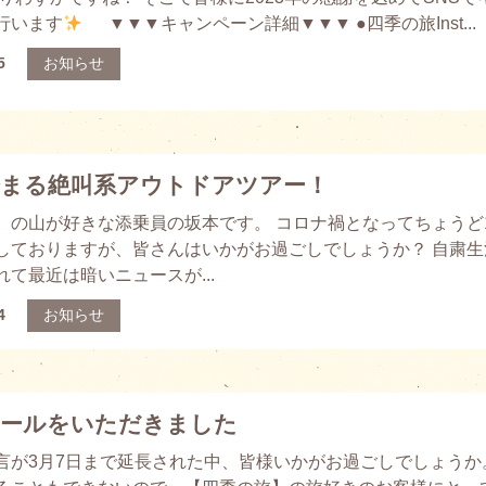
行います
▼▼▼キャンペーン詳細▼▼▼ ●四季の旅Inst...
5
お知らせ
始まる絶叫系アウトドアツアー！
】の山が好きな添乗員の坂本です。 コロナ禍となってちょうど
しておりますが、皆さんはいかがお過ごしでしょうか？ 自粛生
て最近は暗いニュースが...
4
お知らせ
メールをいただきました
言が3月7日まで延長された中、皆様いかがお過ごしでしょうか