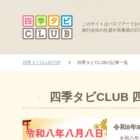
このサイトはバスツアーでお
旅行会社の社員や添乗員の日
四季タビCLUBTOP
四季タビCLUBの記事一覧
四季タビCLUB 
令和8年
令和八年八