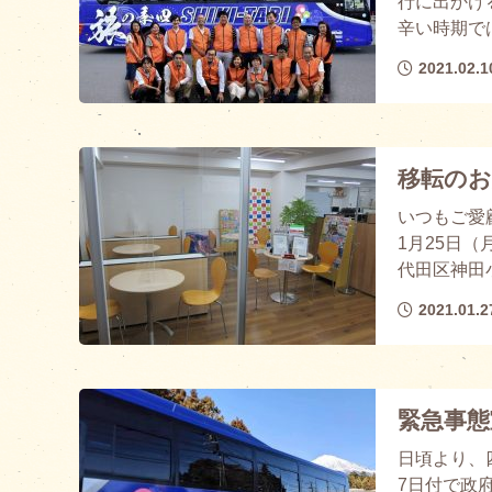
行に出かけ
辛い時期では
2021.02.1
移転の
いつもご愛
1月25日（
代田区神田小川
2021.01.2
緊急事態
日頃より、
7日付で政