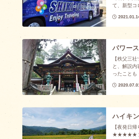
て、新型コ
2021.01.1
パワー
【秩父三社
と、解説内
ったことも・
2020.07.0
ハイキ
【夜発日帰
★★★★★