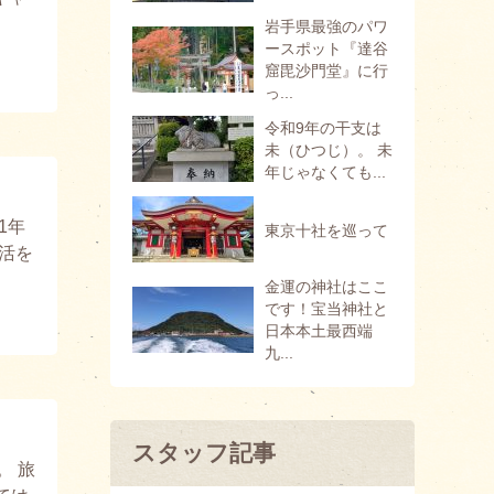
岩手県最強のパワ
ースポット『達谷
窟毘沙門堂』に行
っ...
令和9年の干支は
未（ひつじ）。 未
年じゃなくても...
1年
東京十社を巡って
活を
金運の神社はここ
です！宝当神社と
日本本土最西端
九...
スタッフ記事
。 旅