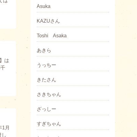
ては
Asuka
KAZUさん
Toshi Asaka
あきら
】は
うっちー
都千
きたさん
さきちゃん
ざっしー
すぎちゃん
年1月
対し