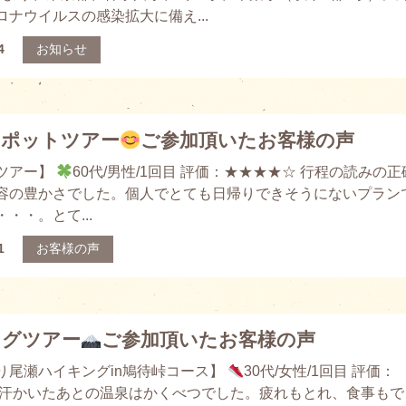
ロナウイルスの感染拡大に備え...
4
お知らせ
スポットツアー
ご参加頂いたお客様の声
ツアー】
60代/男性/1回目 評価：★★★★☆ 行程の読みの正
容の豊かさでした。個人でとても日帰りできそうにないプラン
・・。とて...
1
お客様の声
ングツアー
ご参加頂いたお客様の声
り尾瀬ハイキングin鳩待峠コース】
30代/女性/1回目 評価：
 汗かいたあとの温泉はかくべつでした。疲れもとれ、食事もで