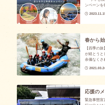
ンペーンを
2023.11.1
春から
【四季の旅
が経とうと
余儀なくされ
2021.03.2
応援の
緊急事態宣