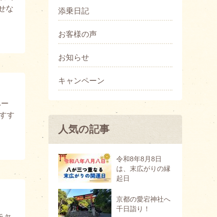
せな
添乗日記
お客様の声
お知らせ
キャンペーン
ペー
すす
人気の記事
令和8年8月8日
は、末広がりの縁
起日
京都の愛宕神社へ
千日詣り！
キャ