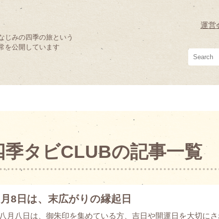
運営
なじみの四季の旅という
常を公開しています
四季タビCLUBの記事一覧
8月8日は、末広がりの縁起日
月八日は、御朱印を集めている方、吉日や開運日を大切にさ