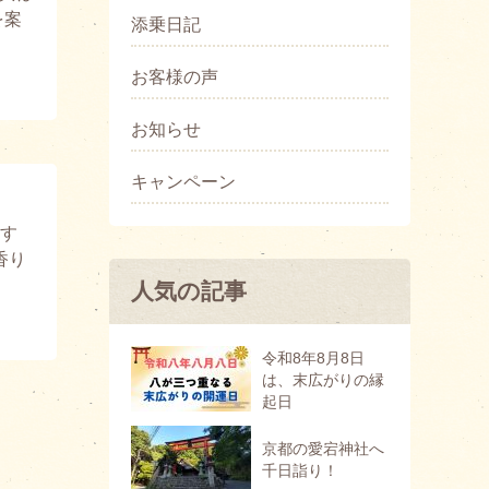
を案
添乗日記
お客様の声
お知らせ
キャンペーン
す
香り
人気の記事
令和8年8月8日
は、末広がりの縁
起日
京都の愛宕神社へ
千日詣り！