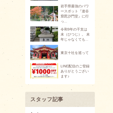
岩手県最強のパワ
ースポット『達谷
窟毘沙門堂』に行
っ...
令和9年の干支は
未（ひつじ）。 未
年じゃなくても...
東京十社を巡って
LINE配信のご登録
ありがとうござい
ます♪
スタッフ記事