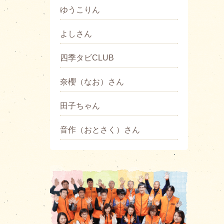
ゆうこりん
よしさん
四季タビCLUB
奈櫻（なお）さん
田子ちゃん
音作（おとさく）さん