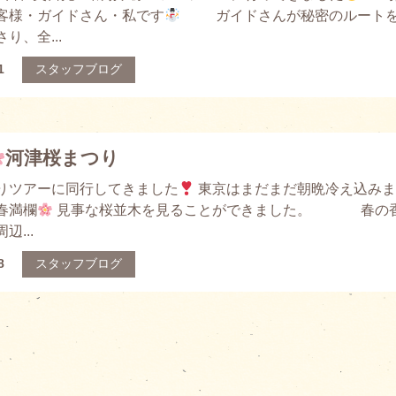
客様・ガイドさん・私です
ガイドさんが秘密のルート
り、全...
1
スタッフブログ
河津桜まつり
りツアーに同行してきました
東京はまだまだ朝晩冷え込みま
春満欄
見事な桜並木を見ることができました。 春の
辺...
8
スタッフブログ