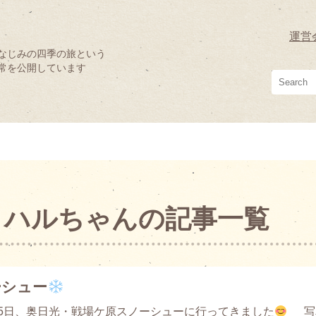
運営
なじみの四季の旅という
常を公開しています
B ハルちゃんの記事一覧
ーシュー
15日、奥日光・戦場ケ原スノーシューに行ってきました
写