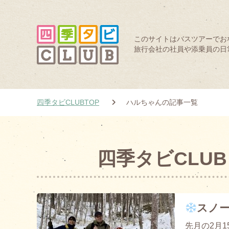
このサイトはバスツアーでお
旅行会社の社員や添乗員の日
四季タビCLUBTOP
ハルちゃんの記事一覧
四季タビCLU
スノ
先月の2月