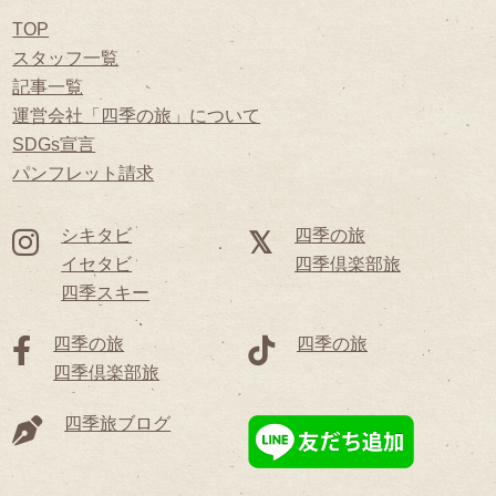
TOP
スタッフ一覧
記事一覧
運営会社「四季の旅」について
SDGs宣言
パンフレット請求
シキタビ
四季の旅
イセタビ
四季倶楽部旅
四季スキー
四季の旅
四季の旅
四季倶楽部旅
四季旅ブログ