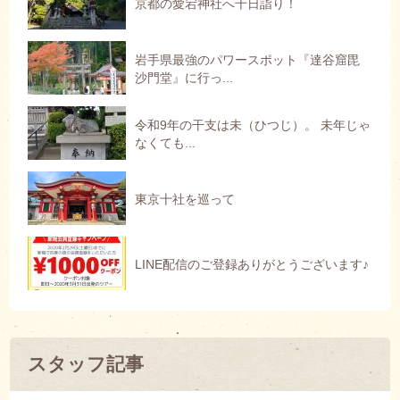
京都の愛宕神社へ千日詣り！
岩手県最強のパワースポット『達谷窟毘
沙門堂』に行っ...
令和9年の干支は未（ひつじ）。 未年じゃ
なくても...
東京十社を巡って
LINE配信のご登録ありがとうございます♪
スタッフ記事