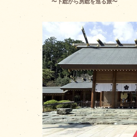
〜下総から房総を巡る旅〜