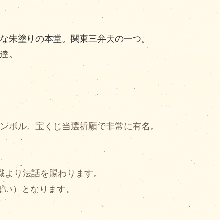
華な朱塗りの本堂。関東三弁天の一つ。
上達。
シンボル。宝くじ当選祈願で非常に有名。
職より法話を賜わります。
ぱい）となります。