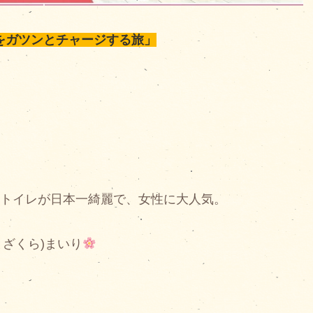
をガツンとチャージする旅」
。トイレが日本一綺麗で、女性に大人気。
とざくら)まいり
。