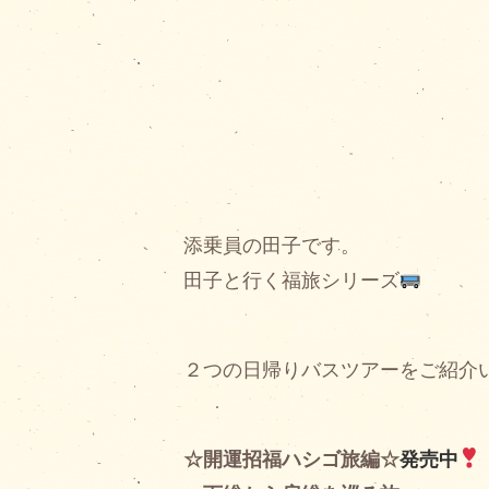
添乗員の田子です。
田子と行く福旅シリーズ
２つの日帰りバスツアーをご紹介
☆開運招福ハシゴ旅編☆
発売中