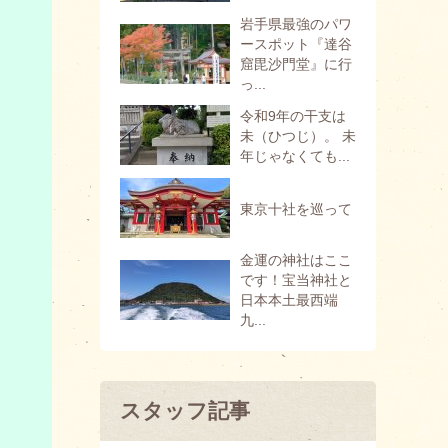
岩手県最強のパワ
ースポット『達谷
窟毘沙門堂』に行
っ...
令和9年の干支は
未（ひつじ）。 未
年じゃなくても...
東京十社を巡って
金運の神社はここ
です！宝当神社と
日本本土最西端
九...
スタッフ記事