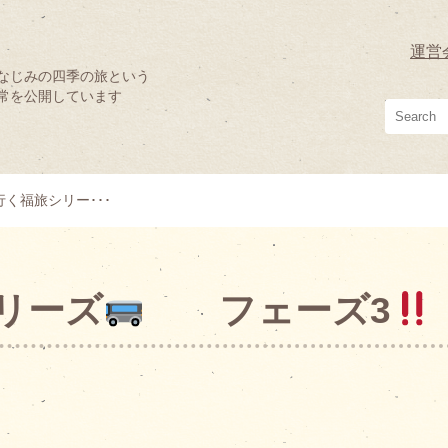
運営
なじみの四季の旅という
常を公開しています
く福旅シリー･･･
リーズ
フェーズ3