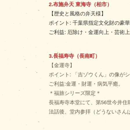
2.布施弁天 東海寺（柏市）
【歴史と風格の弁天様】
ポイント: 千葉県指定文化財の豪
ご利益: 厄除け・金運向上・芸術
3.長福寿寺（長南町）
【金運寺】
ポイント: 「吉ゾウくん」の像が
ご利益:金運・財運・病気平癒。
＊福旅シリーズ限定＊
長福寿寺本堂にて、第56世今井住
法話後、堂内参拝（どうないさん