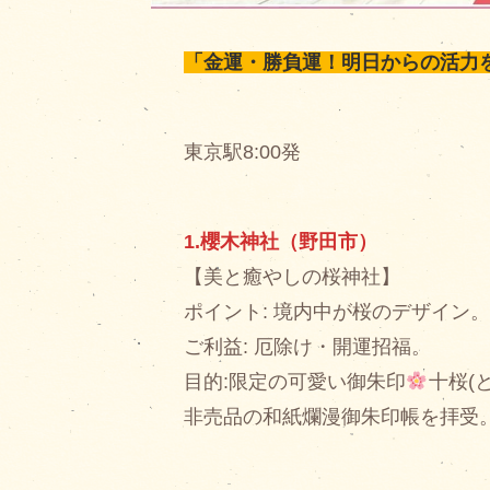
「金運・勝負運！明日からの活力
東京駅8:00発
1.櫻木神社（野田市）
【美と癒やしの桜神社】
ポイント: 境内中が桜のデザイン
ご利益: 厄除け・開運招福。
目的:限定の可愛い御朱印
十桜(
非売品の和紙爛漫御朱印帳を拝受