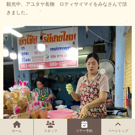
観光中、アユタヤ名物 ロティサイマイをみなさんで頂
きました。
ホーム
スタッフ
ツアー予約
ページトップ