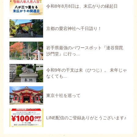
令和8年8月8日は、末広がりの縁起日
京都の愛宕神社へ千日詣り！
岩手県最強のパワースポット『達谷窟毘
沙門堂』に行っ...
令和9年の干支は未（ひつじ）。 未年じゃ
なくても...
東京十社を巡って
LINE配信のご登録ありがとうございます♪