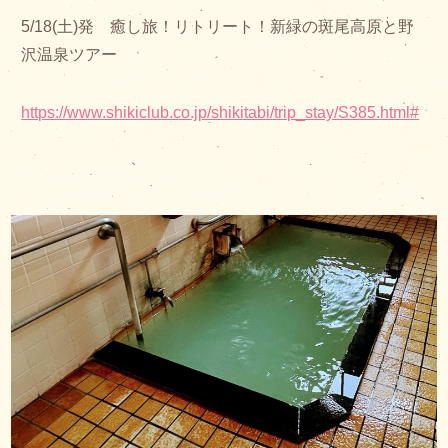
5/18(土)発 癒し旅！リトリート！新緑の斑尾高原と野
沢温泉ツアー
https://www.shikiclub.co.jp/shikitabi/trip_stay/S385.html#