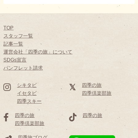
TOP
スタッフ一覧
記事一覧
運営会社「四季の旅」について
SDGs宣言
パンフレット請求
シキタビ
四季の旅
イセタビ
四季倶楽部旅
四季スキー
四季の旅
四季の旅
四季倶楽部旅
四季旅ブログ