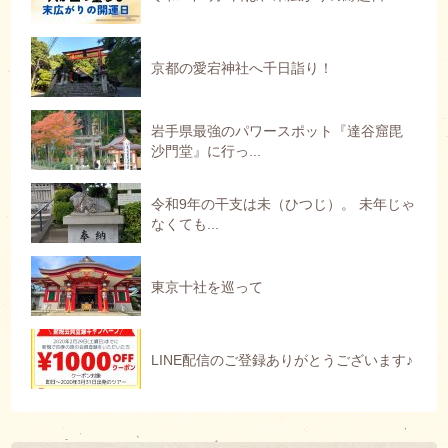
京都の愛宕神社へ千日詣り！
岩手県最強のパワースポット『達谷窟毘
沙門堂』に行っ...
令和9年の干支は未（ひつじ）。 未年じゃ
なくても...
東京十社を巡って
LINE配信のご登録ありがとうございます♪