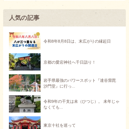
人気の記事
令和8年8月8日は、末広がりの縁起日
京都の愛宕神社へ千日詣り！
岩手県最強のパワースポット『達谷窟毘
沙門堂』に行っ...
令和9年の干支は未（ひつじ）。 未年じゃ
なくても...
東京十社を巡って