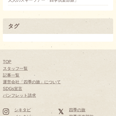
大人のスキーツアー「四季倶楽部旅」
タグ
TOP
スタッフ一覧
記事一覧
運営会社「四季の旅」について
SDGs宣言
パンフレット請求
シキタビ
四季の旅